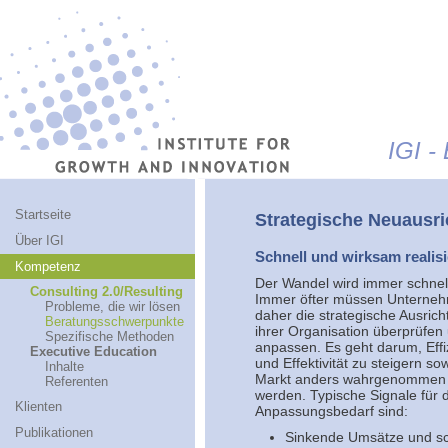
Jump to navigation
IGI -
Startseite
Strategische Neuausri
Über IGI
Schnell und wirksam realis
Kompetenz
Der Wandel wird immer schnell
Consulting 2.0/Resulting
Immer öfter müssen Unterne
Probleme, die wir lösen
daher die strategische Ausric
Beratungsschwerpunkte
ihrer Organisation überprüfen
Spezifische Methoden
anpassen. Es geht darum, Effi
Executive Education
und Effektivität zu steigern so
Inhalte
Markt anders wahrgenommen
Referenten
werden. Typische Signale für 
Klienten
Anpassungsbedarf sind:
Publikationen
Sinkende Umsätze und s