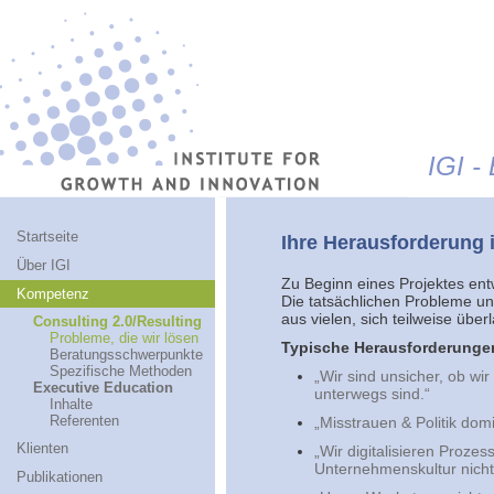
Jump to navigation
IGI -
Startseite
Ihre Herausforderung 
Über IGI
Zu Beginn eines Projektes ent
Kompetenz
Die tatsächlichen Probleme u
aus vielen, sich teilweise üb
Consulting 2.0/Resulting
Probleme, die wir lösen
Typische Herausforderunge
Beratungsschwerpunkte
Spezifische Methoden
„Wir sind unsicher, ob wi
Executive Education
unterwegs sind.“
Inhalte
Referenten
„Misstrauen & Politik do
Klienten
„Wir digitalisieren Prozes
Unternehmenskultur nicht
Publikationen