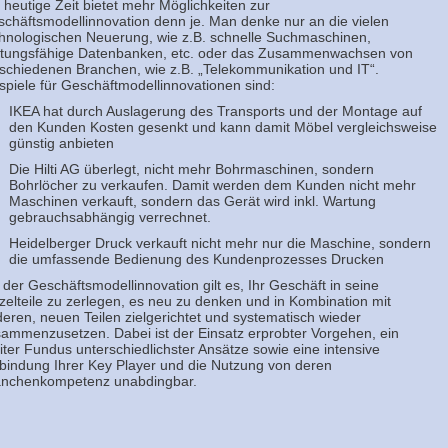
 heutige Zeit bietet mehr Möglichkeiten zur
chäftsmodellinnovation denn je. Man denke nur an die vielen
hnologischen Neuerung, wie z.B. schnelle Suchmaschinen,
stungsfähige Datenbanken, etc. oder das Zusammenwachsen von
schiedenen Branchen, wie z.B. „Telekommunikation und IT“.
spiele für Geschäftmodellinnovationen sind:
IKEA hat durch Auslagerung des Transports und der Montage auf
den Kunden Kosten gesenkt und kann damit Möbel vergleichsweise
günstig anbieten
Die Hilti AG überlegt, nicht mehr Bohrmaschinen, sondern
Bohrlöcher zu verkaufen. Damit werden dem Kunden nicht mehr
Maschinen verkauft, sondern das Gerät wird inkl. Wartung
gebrauchsabhängig verrechnet.
Heidelberger Druck verkauft nicht mehr nur die Maschine, sondern
die umfassende Bedienung des Kundenprozesses Drucken
 der Geschäftsmodellinnovation gilt es, Ihr Geschäft in seine
zelteile zu zerlegen, es neu zu denken und in Kombination mit
eren, neuen Teilen zielgerichtet und systematisch wieder
ammenzusetzen. Dabei ist der Einsatz erprobter Vorgehen, ein
iter Fundus unterschiedlichster Ansätze sowie eine intensive
bindung Ihrer Key Player und die Nutzung von deren
anchenkompetenz unabdingbar.