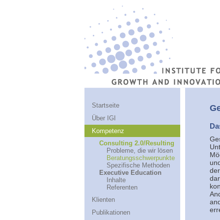
Startseite
Ge
Über IGI
Da
Kompetenz
Ges
Consulting 2.0/Resulting
Un
Probleme, die wir lösen
Mög
Beratungsschwerpunkte
und
Spezifische Methoden
der
Executive Education
dar
Inhalte
kon
Referenten
And
Klienten
and
err
Publikationen