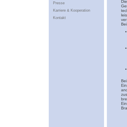
Die
Presse
Ges
Karriere & Kooperation
tec
lei
Kontakt
ver
Bei
Bei
Ein
and
zus
bre
Ein
Br