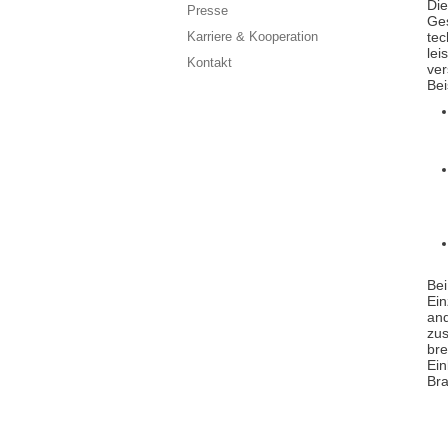
Die
Presse
Ges
Karriere & Kooperation
tec
lei
Kontakt
ver
Bei
Bei
Ein
and
zus
bre
Ein
Br