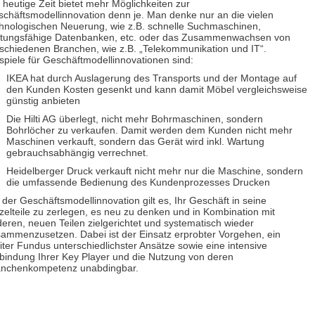
 heutige Zeit bietet mehr Möglichkeiten zur
chäftsmodellinnovation denn je. Man denke nur an die vielen
hnologischen Neuerung, wie z.B. schnelle Suchmaschinen,
stungsfähige Datenbanken, etc. oder das Zusammenwachsen von
schiedenen Branchen, wie z.B. „Telekommunikation und IT“.
spiele für Geschäftmodellinnovationen sind:
IKEA hat durch Auslagerung des Transports und der Montage auf
den Kunden Kosten gesenkt und kann damit Möbel vergleichsweise
günstig anbieten
Die Hilti AG überlegt, nicht mehr Bohrmaschinen, sondern
Bohrlöcher zu verkaufen. Damit werden dem Kunden nicht mehr
Maschinen verkauft, sondern das Gerät wird inkl. Wartung
gebrauchsabhängig verrechnet.
Heidelberger Druck verkauft nicht mehr nur die Maschine, sondern
die umfassende Bedienung des Kundenprozesses Drucken
 der Geschäftsmodellinnovation gilt es, Ihr Geschäft in seine
zelteile zu zerlegen, es neu zu denken und in Kombination mit
eren, neuen Teilen zielgerichtet und systematisch wieder
ammenzusetzen. Dabei ist der Einsatz erprobter Vorgehen, ein
iter Fundus unterschiedlichster Ansätze sowie eine intensive
bindung Ihrer Key Player und die Nutzung von deren
anchenkompetenz unabdingbar.