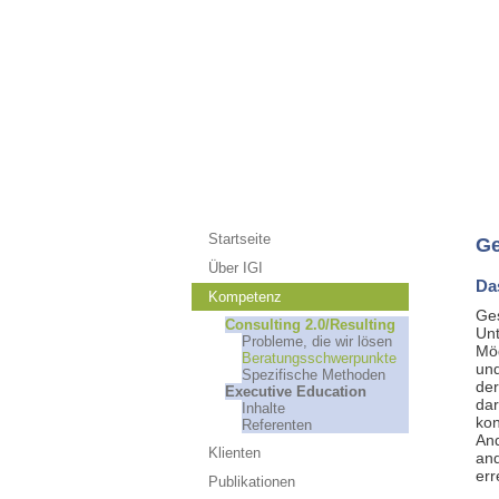
Startseite
Ge
Über IGI
Da
Kompetenz
Ges
Consulting 2.0/Resulting
Un
Probleme, die wir lösen
Mög
Beratungsschwerpunkte
und
Spezifische Methoden
der
Executive Education
dar
Inhalte
kon
Referenten
And
Klienten
and
err
Publikationen