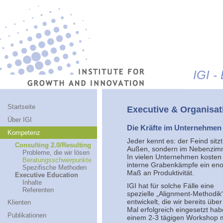
Jump to navigation
IGI -
Startseite
Executive & Organisat
Über IGI
Die Kräfte im Unternehmen
Kompetenz
Jeder kennt es: der Feind sitzt
Consulting 2.0/Resulting
Außen, sondern im Nebenzim
Probleme, die wir lösen
In vielen Unternehmen kosten
Beratungsschwerpunkte
interne Grabenkämpfe ein en
Spezifische Methoden
Maß an Produktivität.
Executive Education
Inhalte
IGI hat für solche Fälle eine
Referenten
spezielle „Alignment-Methodik
entwickelt, die wir bereits übe
Klienten
Mal erfolgreich eingesetzt hab
Publikationen
einem 2-3 tägigen Workshop 