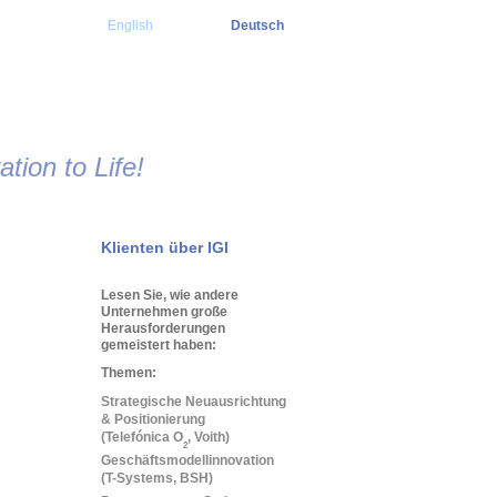
English
Deutsch
tion to Life!
Klienten über IGI
Lesen Sie, wie andere
Unternehmen große
Herausforderungen
gemeistert haben:
Themen:
Strategische Neuausrichtung
& Positionierung
(Telefónica O
, Voith)
2
Geschäftsmodellinnovation
(T-Systems, BSH)