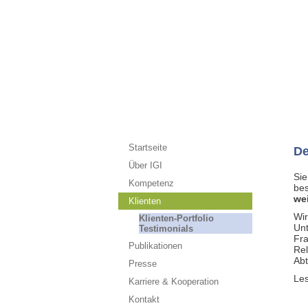
Startseite
De
Über IGI
Sie
Kompetenz
be
we
Klienten
Wir
Klienten-Portfolio
Unt
Testimonials
Fra
Publikationen
Rel
Abt
Presse
Les
Karriere & Kooperation
Kontakt