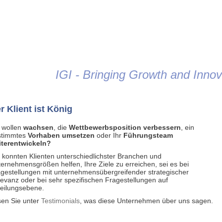
Jump to navigation
IGI - Bringing Growth and Innova
r Klient ist König
 wollen
wachsen
, die
Wettbewerbsposition verbessern
, ein
stimmtes
Vorhaben umsetzen
oder Ihr
Führungsteam
iterentwickeln?
 konnten Klienten unterschiedlichster Branchen und
ernehmensgrößen helfen, Ihre Ziele zu erreichen, sei es bei
gestellungen mit unternehmensübergreifender strategischer
evanz oder bei sehr spezifischen Fragestellungen auf
eilungsebene.
en Sie unter
Testimonials
, was diese Unternehmen über uns sagen.