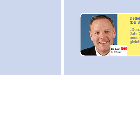
Detle
(DB S
„Durc
Jahr 
unser
gleic