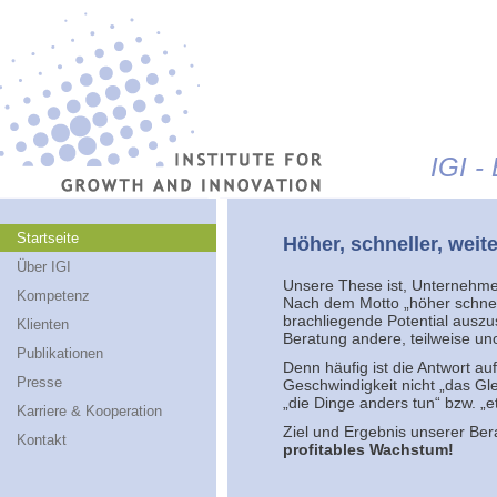
Jump to navigation
IGI -
Startseite
Höher, schneller, weite
Über IGI
Unsere These ist, Unternehme
Kompetenz
Nach dem Motto „höher schneller
brachliegende Potential auszu
Klienten
Beratung andere, teilweise u
Publikationen
Denn häufig ist die Antwort a
Presse
Geschwindigkeit nicht „das Gl
„die Dinge anders tun“ bzw. „
Karriere & Kooperation
Ziel und Ergebnis unserer Bera
Kontakt
profitables Wachstum!