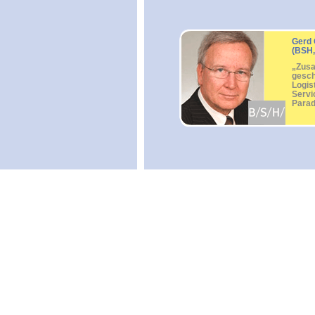
Gerd 
(BSH,
„Zusa
gesch
Logis
Servi
Parad