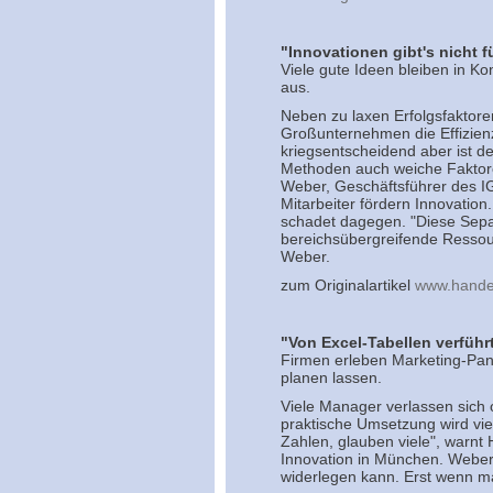
"Innovationen gibt's nicht fü
Viele gute Ideen bleiben in 
aus.
Neben zu laxen Erfolgsfaktore
Großunternehmen die Effizienz 
kriegsentscheidend aber ist d
Methoden auch weiche Faktore
Weber, Geschäftsführer des IG
Mitarbeiter fördern Innovatio
schadet dagegen. "Diese Separ
bereichsübergreifende Ressour
Weber.
zum Originalartikel
www.handel
"Von Excel-Tabellen verführt
Firmen erleben Marketing-Pan
planen lassen.
Viele Manager verlassen sich of
praktische Umsetzung wird vie
Zahlen, glauben viele", warnt 
Innovation in München. Weber 
widerlegen kann. Erst wenn ma