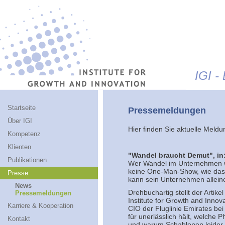
Jump to navigation
IGI -
Startseite
Pressemeldungen
Über IGI
Hier finden Sie aktuelle Meldu
Kompetenz
Klienten
"Wandel braucht Demut", in: 
Publikationen
Wer Wandel im Unternehmen wi
keine One-Man-Show, wie das B
Presse
kann sein Unternehmen alleine 
News
Drehbuchartig stellt der Artike
Pressemeldungen
Institute for Growth and Innov
Karriere & Kooperation
CIO der Fluglinie Emirates b
für unerlässlich hält, welche 
Kontakt
und warum Schablonen leider d